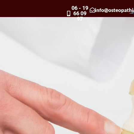
06 - 19
info@osteopathie
66 09
97