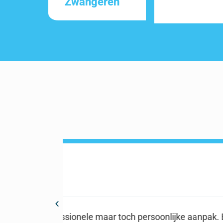
Zwangeren
Joost





en.
Snel en effectief geholpen, na een a