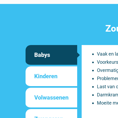
Zou
Vaak en la
Babys
Voorkeurs
Overmatig
Kinderen
Problemen
Last van o
Darmkra
Volwassenen
Moeite me