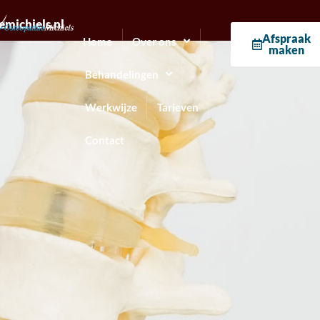
michiels.nl
Afspraak
Home
Over ons
maken
Behandelingen
Werkwijze
Tarieven
Contact