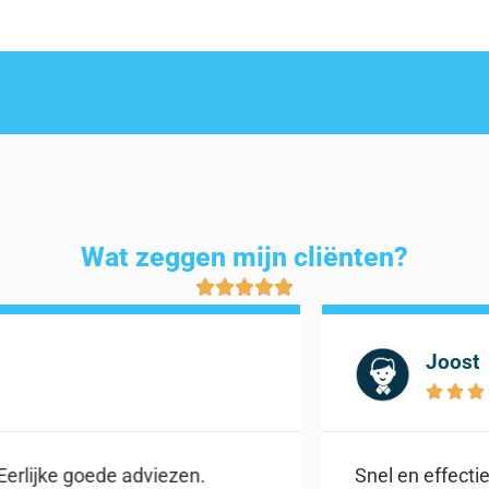
Wat zeggen mijn cliënten?





antal behandelingen compleet klachtenvrij